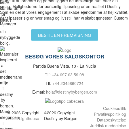
bruge til at forbedre og personliggøre de forskellige rum efter din
smag. Mulighederne for personlig tilpasning er en realitet i Destiny.
Som en del af vores engagement i at skabe ejendomme af høj kvalitet,
der tilpasser sig enhver smag og livsstil, har vi skabt tjenesten Custom
Manager.
BESTIL EN FREMVISNING
BESØG VORES SALGSKONTOR
Partida Buena Vista, 10 - La Nucía
Tlf:
+34 697 63 59 08
Tlf:
+44 2045860724
E-mail:
hola@destinybybergen.com
Cookiepolitik
© 2026 Copyright
©2026 Copyright
Privatlivspolitik og
Asset Lighthouse
Destiny by Bergen
Databeskyttelse
Juridisk meddelelse