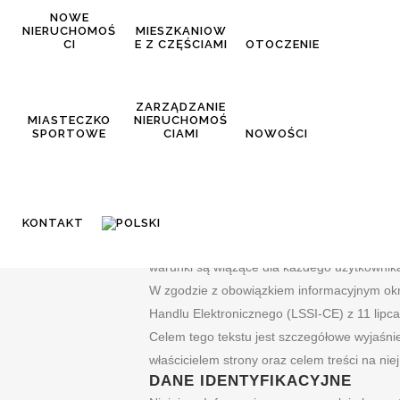
NOWE
NIERUCHOMOŚ
MIESZKANIOW
CI
E Z CZĘŚCIAMI
OTOCZENIE
INFORMACJE PRAWNE
ZARZĄDZANIE
MIASTECZKO
NIERUCHOMOŚ
SPORTOWE
CIAMI
NOWOŚCI
KONTAKT
Przeczytaj wszystkie punkty niniejszych Info
warunki są wiążące dla każdego użytkownika
W zgodzie z obowiązkiem informacyjnym ok
Handlu Elektronicznego (LSSI-CE) z 11 lipca
Celem tego tekstu jest szczegółowe wyjaśnien
właścicielem strony oraz celem treści na nie
DANE IDENTYFIKACYJNE