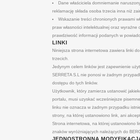
Dane właściciela domniemanie naruszonyc
reklamację składa osoba trzecia inna niż za
Wskazanie treści chronionych prawami włas
praw własności intelektualnej oraz wyraźne
prawdziwość informacji podanych w powiado
LINKI
Niniejsza strona internetowa zawiera linki d
trzecich.
Jedynym celem linków jest zapewnienie uż
SERRETA S.L nie ponosi w żadnym przypadku
dostępu do tych linków.
Użytkownik, który zamierza ustanowić jakieko
portalu, musi uzyskać wcześniejsze pise
linku nie oznacza w żadnym przypadku ist
strony, na której ustanowiono link, ani akcep
Strona internetowa, na której ustanowiono li
znaków wyróżniających należących do BER
JEDNOSTRONNA MODYFIKACJA