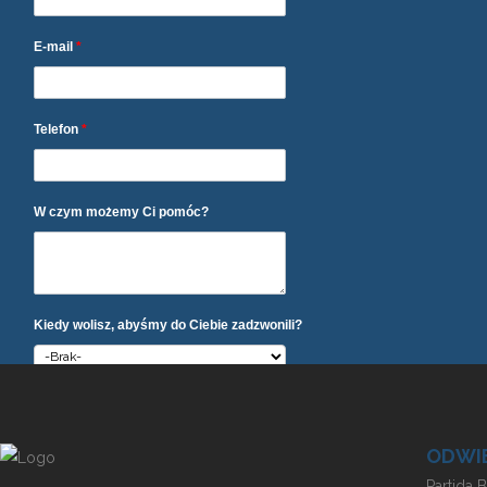
E-mail
*
Telefon
*
W czym możemy Ci pomóc?
Kiedy wolisz, abyśmy do Ciebie zadzwonili?
Akceptuję
politykę prywatności.
ODWIE
Partida 