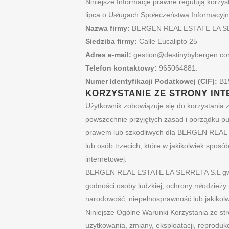
Niniejsze Informacje prawne regulują korzys
lipca o Usługach Społeczeństwa Informacyjn
Nazwa firmy:
BERGEN REAL ESTATE LA S
Siedziba firmy:
Calle Eucalipto 25
Adres e-mail:
gestion@destinybybergen.c
Telefon kontaktowy:
965064881.
Numer Identyfikacji Podatkowej (CIF):
B1
KORZYSTANIE ZE STRONY IN
Użytkownik zobowiązuje się do korzystania z
powszechnie przyjętych zasad i porządku pu
prawem lub szkodliwych dla BERGEN REA
lub osób trzecich, które w jakikolwiek spo
internetowej.
BERGEN REAL ESTATE LA SERRETA S.L gwarant
godności osoby ludzkiej, ochrony młodzieży i 
narodowość, niepełnosprawność lub jakikolwi
Niniejsze Ogólne Warunki Korzystania ze st
użytkowania, zmiany, eksploatacji, reprodukcj