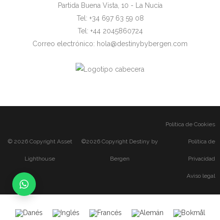
Partida Buena Vista, 10 - La Nucía
Tel:
+34 697 63 59 08
Tel:
+44 2045860724
Correo electrónico:
hola@destinybybergen.com
Política de Cookies
© 2026 Copyright
Asset
©2026 Copyright Destiny by
Política de
Lighthouse
Bergen
Privacidad
Aviso legal