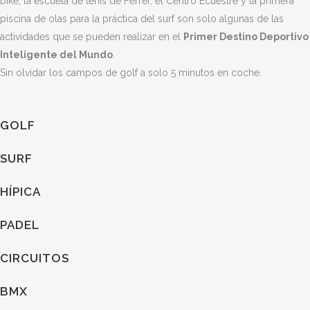
bike, la escuela de tenis de Ferrer, el Centro Ecuestre y la primera
piscina de olas para la práctica del surf son solo algunas de las
actividades que se pueden realizar en el
Primer Destino Deportivo
Inteligente del Mundo
.
Sin olvidar los campos de golf a solo 5 minutos en coche.
GOLF
SURF
HÍPICA
PADEL
CIRCUITOS
BMX