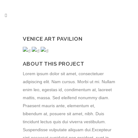
VENICE ART PAVILION
ABOUT THIS PROJECT
Lorem ipsum dolor sit amet, consectetuer
adipiscing elit. Nam cursus. Morbi ut mi. Nullam
enim leo, egestas id, condimentum at, laoreet
mattis, massa. Sed eleifend nonummy diam.
Praesent mauris ante, elementum et,
bibendum at, posuere sit amet, nibh. Duis
tincidunt lectus quis dui viverra vestibulum.
Suspendisse vulputate aliquam dui.Excepteur
sint occaecat cupidatat non proident, sunt in