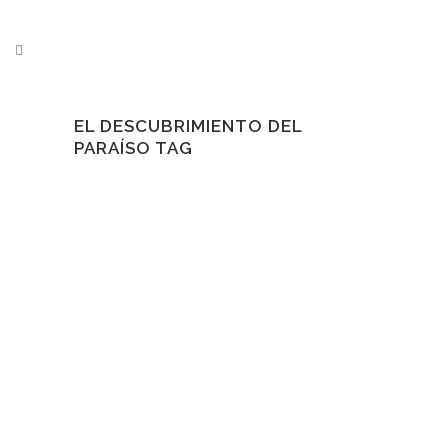
EL DESCUBRIMIENTO DEL
PARAÍSO TAG
INVERSIÓN INTELIGENTE
¿Y si el verdadero
lujo no fuera vivir
frente al mar?