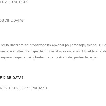
N AF DINE DATA?
OS DINE DATA?
rer hermed om sin privatlivspolitik anvendt på personoplysninger. Bru
an ikke knyttes til en specifik bruger af virksomheden. I tilfælde af at d
grænsninger og rettigheder, der er fastsat i de gældende regler.
F DINE DATA?
N REAL ESTATE LA SERRETA S.L