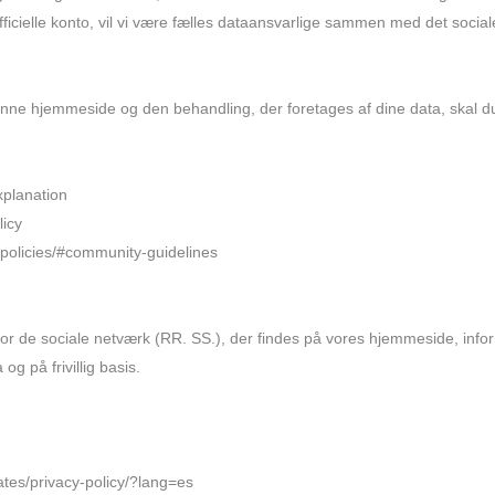
ficielle konto, vil vi være fælles dataansvarlige sammen med det socia
nne hjemmeside og den behandling, der foretages af dine data, skal du 
xplanation
licy
/policies/#community-guidelines
or de sociale netværk (RR. SS.), der findes på vores hjemmeside, info
g på frivillig basis.
tes/privacy-policy/?lang=es