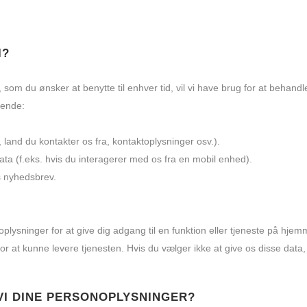
I?
, som du ønsker at benytte til enhver tid, vil vi have brug for at behandl
gende:
, land du kontakter os fra, kontaktoplysninger osv.).
ata (f.eks. hvis du interagerer med os fra en mobil enhed).
s nyhedsbrev.
plysninger for at give dig adgang til en funktion eller tjeneste på hjem
 for at kunne levere tjenesten. Hvis du vælger ikke at give os disse data
VI DINE PERSONOPLYSNINGER?