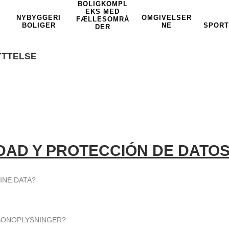
BOLIGKOMPL
EKS MED
NYBYGGERI
OMGIVELSER
FÆLLESOMRÅ
BOLIGER
NE
SPORT
DER
YTTELSE
IDAD Y PROTECCIÓN DE DATO
INE DATA?
RSONOPLYSNINGER?