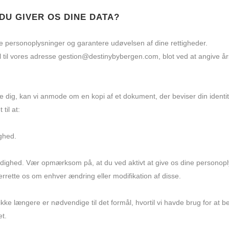
DU GIVER OS DINE DATA?
 dine personoplysninger og garantere udøvelsen af dine rettigheder.
til vores adresse gestion@destinybybergen.com, blot ved at angive år
re dig, kan vi anmode om en kopi af et dokument, der beviser din identite
til at:
ighed.
 rådighed. Vær opmærksom på, at du ved aktivt at give os dine personopl
derrette os om enhver ændring eller modifikation af disse.
kke længere er nødvendige til det formål, hvortil vi havde brug for at b
et.