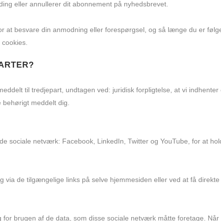
ding eller annullerer dit abonnement på nyhedsbrevet.
or at besvare din anmodning eller forespørgsel, og så længe du er følger
 cookies.
PARTER?
ddelt til tredjepart, undtagen ved: juridisk forpligtelse, at vi indhenter d
ve behørigt meddelt dig.
gende sociale netværk: Facebook, LinkedIn, Twitter og YouTube, for at 
t og via de tilgængelige links på selve hjemmesiden eller ved at få direk
 for brugen af de data, som disse sociale netværk måtte foretage. Når 