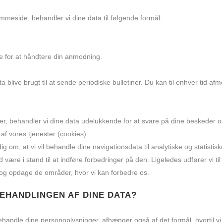
meside, behandler vi dine data til følgende formål:
e for at håndtere din anmodning.
 blive brugt til at sende periodiske bulletiner. Du kan til enhver tid afme
ier, behandler vi dine data udelukkende for at svare på dine beskeder o
 af vores tjenester (cookies)
ig om, at vi vil behandle dine navigationsdata til analytiske og statistis
re i stand til at indføre forbedringer på den. Ligeledes udfører vi til 
og opdage de områder, hvor vi kan forbedre os.
EHANDLINGEN AF DINE DATA?
t behandle dine personoplysninger, afhænger også af det formål, hvortil vi