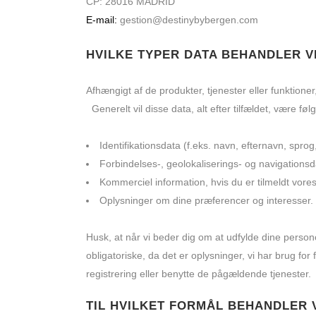
CP: 28016 MADRID
E-mail:
gestion@destinybybergen.com
HVILKE TYPER DATA BEHANDLER V
Afhængigt af de produkter, tjenester eller funktioner
Generelt vil disse data, alt efter tilfældet, være føl
Identifikationsdata (f.eks. navn, efternavn, sprog
Forbindelses-, geolokaliserings- og navigationsd
Kommerciel information, hvis du er tilmeldt vore
Oplysninger om dine præferencer og interesser.
Husk, at når vi beder dig om at udfylde dine persono
obligatoriske, da det er oplysninger, vi har brug for
registrering eller benytte de pågældende tjenester.
TIL HVILKET FORMÅL BEHANDLER 